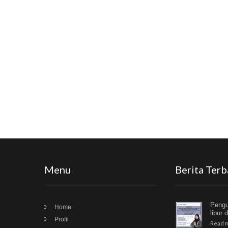
Menu
Berita Terb
Peng
Home
libur 
Profil
Read m