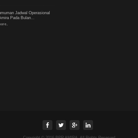
muman Jadwal Operasional
mira Pada Bulan...
ore..
Copyright © 2016 BPR AMIRA. All Rights Reserved