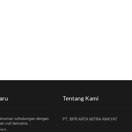
aru
Tentang Kami
umuman sehubungan dengan
PT. BPR ARTA MITRA RAKYAT
dan cuti bersama...
ore..