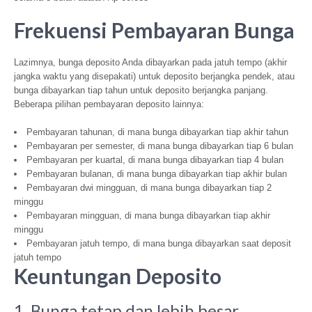
Frekuensi Pembayaran Bunga
Lazimnya, bunga deposito Anda dibayarkan pada jatuh tempo (akhir
jangka waktu yang disepakati) untuk deposito berjangka pendek, atau
bunga dibayarkan tiap tahun untuk deposito berjangka panjang.
Beberapa pilihan pembayaran deposito lainnya:
Pembayaran tahunan, di mana bunga dibayarkan tiap akhir tahun
Pembayaran per semester, di mana bunga dibayarkan tiap 6 bulan
Pembayaran per kuartal, di mana bunga dibayarkan tiap 4 bulan
Pembayaran bulanan, di mana bunga dibayarkan tiap akhir bulan
Pembayaran dwi mingguan, di mana bunga dibayarkan tiap 2
minggu
Pembayaran mingguan, di mana bunga dibayarkan tiap akhir
minggu
Pembayaran jatuh tempo, di mana bunga dibayarkan saat deposit
jatuh tempo
Keuntungan Deposito
1. Bunga tetap dan lebih besar