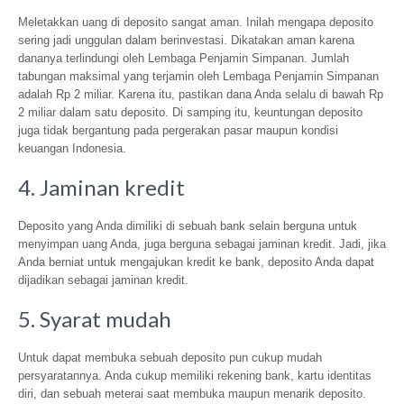
Meletakkan uang di deposito sangat aman. Inilah mengapa deposito
sering jadi unggulan dalam berinvestasi. Dikatakan aman karena
dananya terlindungi oleh Lembaga Penjamin Simpanan. Jumlah
tabungan maksimal yang terjamin oleh Lembaga Penjamin Simpanan
adalah Rp 2 miliar. Karena itu, pastikan dana Anda selalu di bawah Rp
2 miliar dalam satu deposito. Di samping itu, keuntungan deposito
juga tidak bergantung pada pergerakan pasar maupun kondisi
keuangan Indonesia.
4. Jaminan kredit
Deposito yang Anda dimiliki di sebuah bank selain berguna untuk
menyimpan uang Anda, juga berguna sebagai jaminan kredit. Jadi, jika
Anda berniat untuk mengajukan kredit ke bank, deposito Anda dapat
dijadikan sebagai jaminan kredit.
5. Syarat mudah
Untuk dapat membuka sebuah deposito pun cukup mudah
persyaratannya. Anda cukup memiliki rekening bank, kartu identitas
diri, dan sebuah meterai saat membuka maupun menarik deposito.