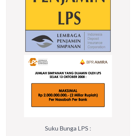
Suku Bunga LPS :