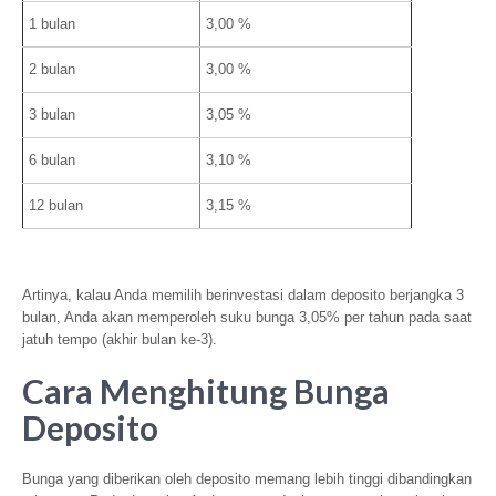
1 bulan
3,00 %
2 bulan
3,00 %
3 bulan
3,05 %
6 bulan
3,10 %
12 bulan
3,15 %
Artinya, kalau Anda memilih berinvestasi dalam deposito berjangka 3
bulan, Anda akan memperoleh suku bunga 3,05% per tahun pada saat
jatuh tempo (akhir bulan ke-3).
Cara Menghitung Bunga
Deposito
Bunga yang diberikan oleh deposito memang lebih tinggi dibandingkan